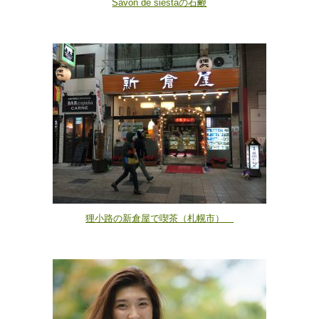
Savon de siestaの石鹸
狸小路の新倉屋で喫茶（札幌市）