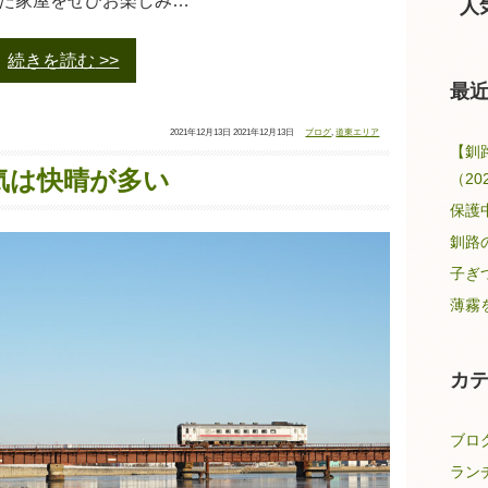
た家屋をぜひお楽しみ…
人
続きを読む
最
投
最
カ
2021年12月13日
2021年12月13日
ブログ
,
道東エリア
稿
終
テ
【釧
日：
更
ゴ
新
リ
日：
ー：
気は快晴が多い
（20
保護
釧路
子ぎ
薄霧
カ
ブロ
ラン