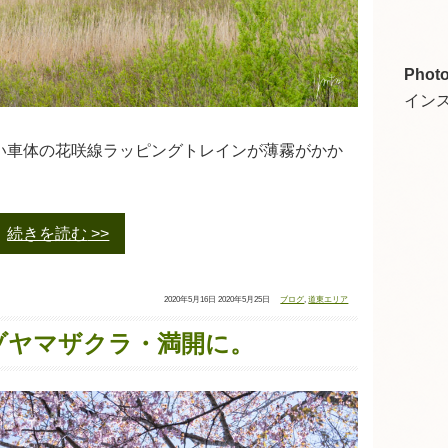
Photo
イン
い車体の花咲線ラッピングトレインが薄霧がかか
続きを読む
投
最
カ
2020年5月16日
2020年5月25日
ブログ
,
道東エリア
稿
終
テ
日：
更
ゴ
新
リ
日：
ー：
ゾヤマザクラ・満開に。