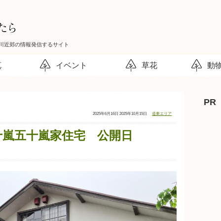
川近郊の情報発信するサイト
真
イベント
草花
動
PR
投
最
カ
2025年6月16日
2025年10月15日
道東エリア
稿
終
テ
日：
更
ゴ
新
リ
日：
ー：
十嵐五十嵐家住宅 公開日