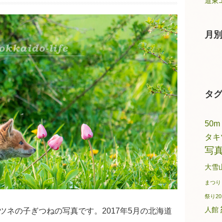
道東
月
タ
50m
タキ
写
大雪
まつり
祭り20
人館
ツネの子ぎつねの写真です。2017年5月の北海道