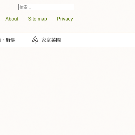
検
索:
About
Site map
Privacy
物・野鳥
家庭菜園