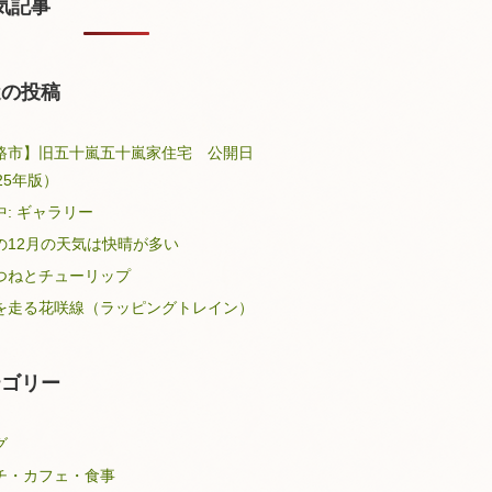
気記事
近の投稿
路市】旧五十嵐五十嵐家住宅 公開日
25年版）
中: ギャラリー
の12月の天気は快晴が多い
つねとチューリップ
を走る花咲線（ラッピングトレイン）
テゴリー
グ
チ・カフェ・食事