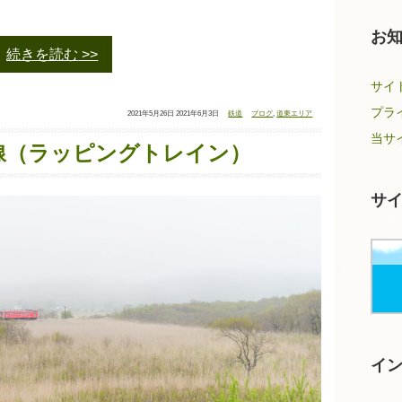
お
続きを読む
サイ
プラ
投
最
タ
カ
2021年5月26日
2021年6月3日
鉄道
ブログ
,
道東エリア
稿
終
グ：
テ
日：
更
ゴ
新
リ
当サ
日：
ー：
線（ラッピングトレイン）
サ
イ