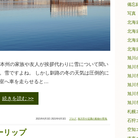
備忘
写真
北海
北海
北海
北海
旭川
、本州の家族や友人が挨拶代わりに雪について聞い
旭川
。雪ですよね。 しかし釧路の冬の天気は圧倒的に
旭川
室へ車を走らせると…
旭川
旭川
続きを読む
旭川
札幌
投
最
カ
2021年6月3日
2021年6月3日
ブログ
,
旭川市や近隣の動物や野鳥
石狩
稿
終
テ
日：
更
ゴ
新
リ
空知
日：
ー：
ーリップ