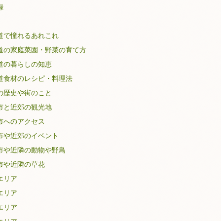
録
道で憧れるあれこれ
道の家庭菜園・野菜の育て方
道の暮らしの知恵
道食材のレシピ・料理法
の歴史や街のこと
市と近郊の観光地
市へのアクセス
市や近郊のイベント
市や近隣の動物や野鳥
市や近隣の草花
エリア
エリア
エリア