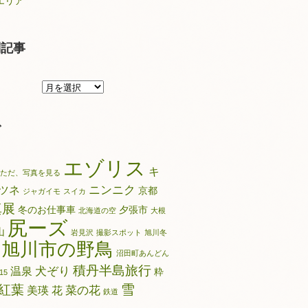
エリア
別記事
月
別
記
グ
事
エゾリス
キ
ただ、写真を見る
ニンニク
ツネ
京都
ジャガイモ
スイカ
真展
冬のお仕事車
夕張市
北海道の空
大根
尻ーズ
山
岩見沢
撮影スポット
旭川冬
旭川市の野鳥
沼田町あんどん
積丹半島旅行
犬ぞり
温泉
粋
15
雪
紅葉
菜の花
美瑛
花
鉄道