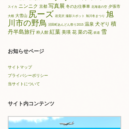
写真展
ニンニク
京都
冬のお仕事車
夕張市
スイカ
北海道の空
尻ーズ
旭
大雪山
大根
岩見沢
撮影スポット
旭川冬まつり
川市の野鳥
積
犬ぞり
温泉
沼田町あんどん祭り2015
雪
丹半島旅行
紅葉
菜の花
美瑛
花
粋人館
鉄道
お知らせページ
サイトマップ
プライバシーポリシー
当サイトについて
サイト内コンテンツ