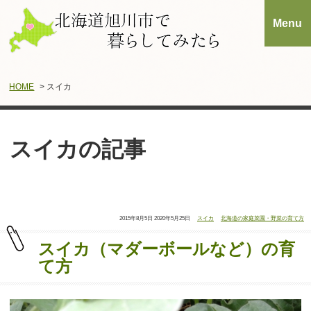
HOME
> スイカ
スイカの記事
投
最
タ
カ
2015年8月5日
2020年5月25日
スイカ
北海道の家庭菜園・野菜の育て方
稿
終
グ：
テ
日：
更
ゴ
新
リ
日：
ー：
スイカ（マダーボールなど）の育
て方