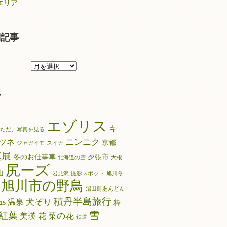
エリア
別記事
月
別
記
グ
事
エゾリス
キ
ただ、写真を見る
ニンニク
ツネ
京都
ジャガイモ
スイカ
真展
冬のお仕事車
夕張市
北海道の空
大根
尻ーズ
山
岩見沢
撮影スポット
旭川冬
旭川市の野鳥
沼田町あんどん
積丹半島旅行
犬ぞり
温泉
粋
15
雪
紅葉
菜の花
美瑛
花
鉄道