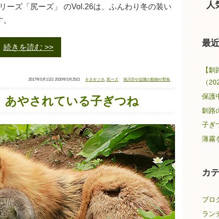
人
ーズ「尻ーズ」 のVol.26は、ふんわり冬の装い
す。
最
続きを読む
【釧
投
最
タ
カ
2017年5月11日
2020年5月25日
キタキツネ
,
尻ーズ
旭川市や近隣の動物や野鳥
（20
稿
終
グ：
テ
日：
更
ゴ
新
リ
保護
日：
ー：
25】あやされている子ぎつね
釧路
子ぎ
薄霧
カ
ブロ
ラン