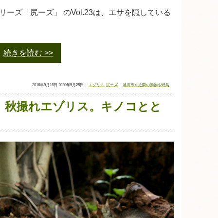
ーズ「尻ーズ」 のVol.23は、エサを隠している
続きを読む
投
最
タ
カ
2016年9月16日
2020年5月25日
エゾリス
,
尻ーズ
旭川市や近隣の動物や野鳥
稿
終
グ：
テ
日：
更
ゴ
新
リ
日：
ー：
.22】秋撮れエゾリス。キノコとと