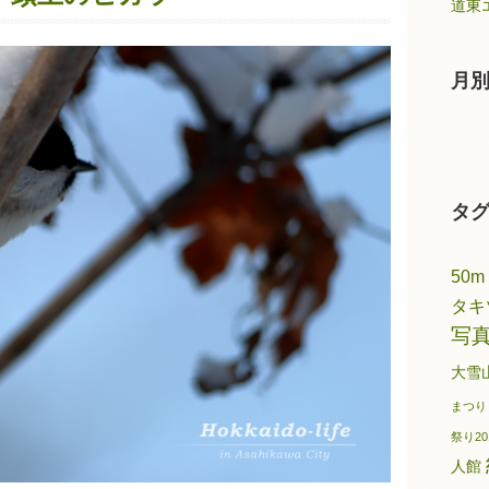
道東
月
タ
50m
タキ
写
大雪
まつり
祭り20
人館