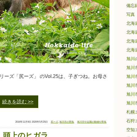
備忘
写真
北海
北海
北海
北海
旭川
旭川
ーズ「尻ーズ」 のVol.25は、子ぎつね。お母さ
旭川
旭川
旭川
続きを読む
旭川
札幌
石狩
投
最
タ
カ
2016年11月9日
2020年5月25日
尻ーズ
,
旭川市の野鳥
旭川市や近隣の動物や野鳥
稿
終
グ：
テ
日：
更
ゴ
空知
新
リ
日：
ー：
24】頭上のヒガラ