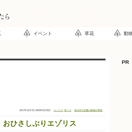
真
イベント
草花
動
PR
投
最
タ
カ
2017年12月7日
2020年5月25日
エゾリス
,
尻ーズ
旭川市や近隣の動物や野鳥
稿
終
グ：
テ
日：
更
ゴ
新
リ
日：
ー：
26】おひさしぶりエゾリス