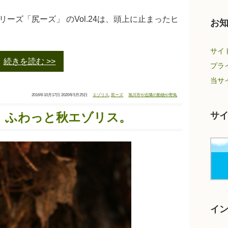
ーズ「尻ーズ」 のVol.24は、頭上に止まったヒ
お
サイ
続きを読む
プラ
当サ
投
最
タ
カ
2016年10月17日
2020年5月25日
エゾリス
,
尻ーズ
旭川市や近隣の動物や野鳥
稿
終
グ：
テ
日：
更
ゴ
新
リ
日：
ー：
サ
23】ふわっと秋エゾリス。
イ