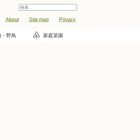
検
索:
About
Site map
Privacy
物・野鳥
家庭菜園