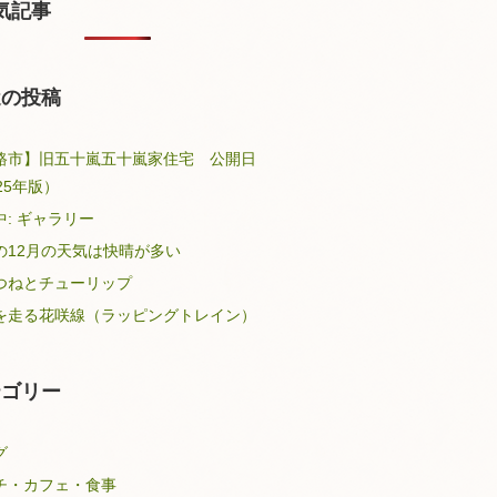
気記事
近の投稿
路市】旧五十嵐五十嵐家住宅 公開日
25年版）
中: ギャラリー
の12月の天気は快晴が多い
つねとチューリップ
を走る花咲線（ラッピングトレイン）
テゴリー
グ
チ・カフェ・食事