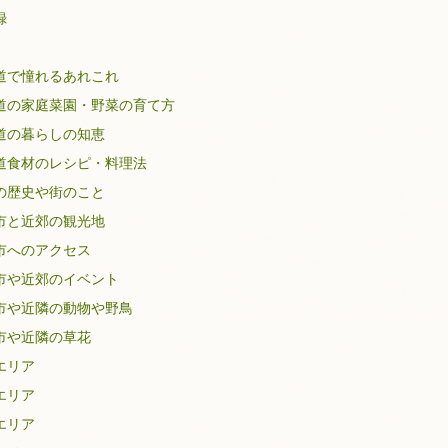
録
道で憧れるあれこれ
道の家庭菜園・野菜の育て方
道の暮らしの知恵
道食材のレシピ・料理法
の歴史や街のこと
市と近郊の観光地
市へのアクセス
市や近郊のイベント
市や近隣の動物や野鳥
市や近隣の草花
エリア
エリア
エリア