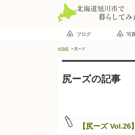
ブログ
写
HOME
> 尻ーズ
尻ーズの記事
【尻ーズ Vol.