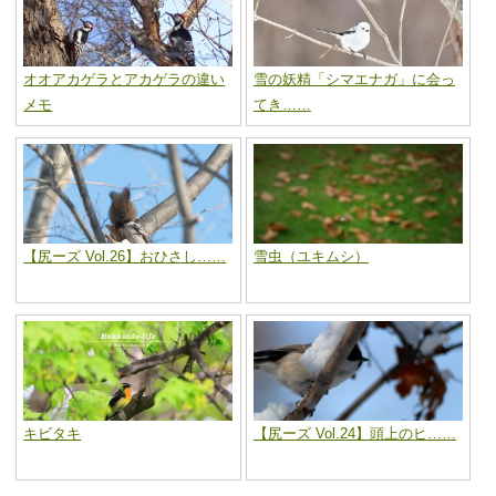
オオアカゲラとアカゲラの違い
雪の妖精「シマエナガ」に会っ
メモ
てき……
【尻ーズ Vol.26】おひさし……
雪虫（ユキムシ）
キビタキ
【尻ーズ Vol.24】頭上のヒ……