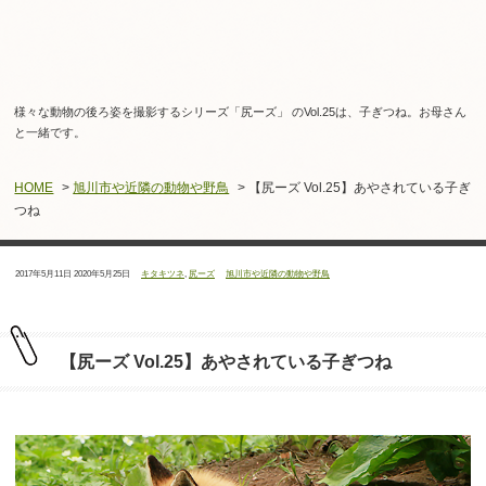
様々な動物の後ろ姿を撮影するシリーズ「尻ーズ」 のVol.25は、子ぎつね。お母さん
と一緒です。
HOME
>
旭川市や近隣の動物や野鳥
> 【尻ーズ Vol.25】あやされている子ぎ
つね
投
最
タ
カ
2017年5月11日
2020年5月25日
キタキツネ
,
尻ーズ
旭川市や近隣の動物や野鳥
稿
終
グ：
テ
日：
更
ゴ
新
リ
日：
ー：
【尻ーズ Vol.25】あやされている子ぎつね