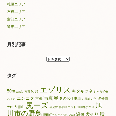
札幌エリア
石狩エリア
空知エリア
道東エリア
月別記事
月
別
記
タグ
事
エゾリス
50m
キタキツネ
ただ、写真を見る
ジャガイモ
写真展
ニンニク
京都
冬のお仕事車
夕張市
スイカ
北海道の空
尻ーズ
旭
大雪山
大根
岩見沢
撮影スポット
旭川冬まつり
川市の野鳥
積
犬ぞり
温泉
沼田町あんどん祭り2015