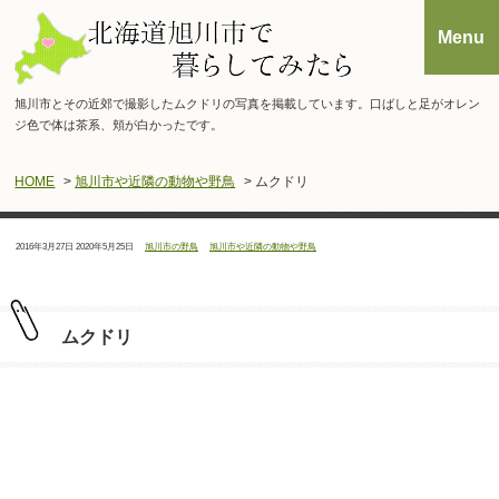
旭川市とその近郊で撮影したムクドリの写真を掲載しています。口ばしと足がオレン
ジ色で体は茶系、頬が白かったです。
HOME
>
旭川市や近隣の動物や野鳥
> ムクドリ
投
最
タ
カ
2016年3月27日
2020年5月25日
旭川市の野鳥
旭川市や近隣の動物や野鳥
稿
終
グ：
テ
日：
更
ゴ
新
リ
日：
ー：
ムクドリ