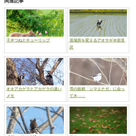
関連記事
子ぎつねとチューリップ
居場所を変えるアオサギ＠岩見
沢
オオアカゲラとアカゲラの違い
雪の妖精「シマエナガ」に会っ
メモ
てき……