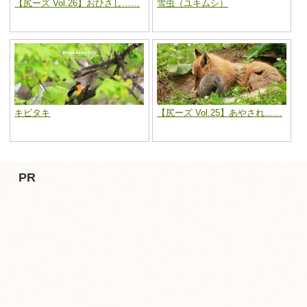
【尻ーズ Vol.26】おひさし……
雪虫（ユキムシ）
キビタキ
【尻ーズ Vol.25】あやされ……
PR