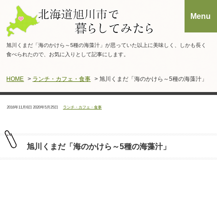
旭川くまだ「海のかけら～5種の海藻汁」が思っていた以上に美味しく、しかも長く
食べられたので、お気に入りとして記事にします。
HOME
>
ランチ・カフェ・食事
> 旭川くまだ「海のかけら～5種の海藻汁」
投
最
カ
2016年11月6日
2020年5月25日
ランチ・カフェ・食事
稿
終
テ
日：
更
ゴ
新
リ
日：
ー：
旭川くまだ「海のかけら～5種の海藻汁」