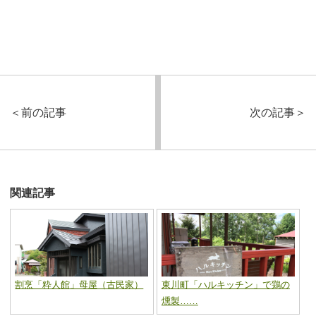
＜
前の記事
次の記事
＞
関連記事
割烹「粋人館」母屋（古民家）
東川町「ハルキッチン」で鶏の
燻製……