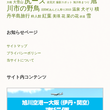
尻ーズ
旭
大雪山
大根
岩見沢
撮影スポット
旭川冬まつり
川市の野鳥
積
犬ぞり
温泉
沼田町あんどん祭り2015
雪
丹半島旅行
紅葉
菜の花
美瑛
花
粋人館
鉄道
お知らせページ
サイトマップ
プライバシーポリシー
当サイトについて
サイト内コンテンツ