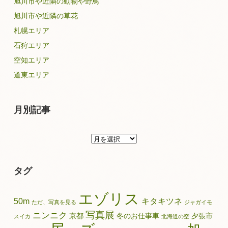
旭川市や近隣の動物や野鳥
旭川市や近隣の草花
札幌エリア
石狩エリア
空知エリア
道東エリア
月別記事
月
別
記
タグ
事
エゾリス
50m
キタキツネ
ただ、写真を見る
ジャガイモ
写真展
ニンニク
京都
冬のお仕事車
夕張市
スイカ
北海道の空