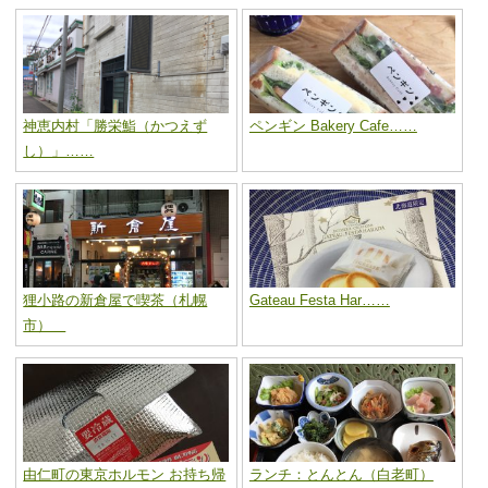
神恵内村「勝栄鮨（かつえず
ペンギン Bakery Cafe……
し）」……
狸小路の新倉屋で喫茶（札幌
Gateau Festa Har……
市）
由仁町の東京ホルモン お持ち帰
ランチ：とんとん（白老町）