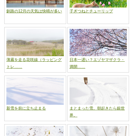
釧路の12月の天気は快晴が多い
子ぎつねとチューリップ
薄霧を走る花咲線（ラッピング
日本一遅い？エゾヤマザクラ・
トレ……
満開……
新雪を前に立ち止まる
まとまった雪。朝起きたら銀世
界。