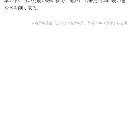
車の下に付いた硬い鉄の板で、道路に出来た凸凹の硬い雪
や氷を削り取る。
※旭川市広報「こうほう旭川市民」平成25年12月号から引用