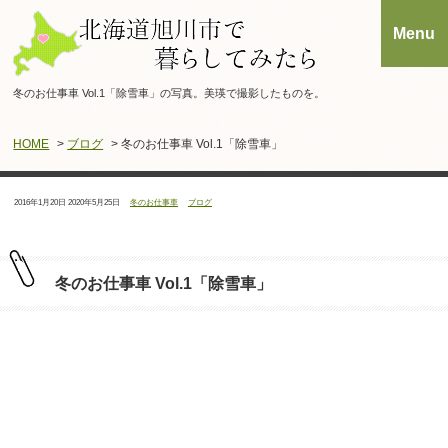
冬のお仕事車 Vol.1「除雪車」の写真。美瑛で撮影したものを。
HOME
>
ブログ
> 冬のお仕事車 Vol.1「除雪車」
投
最
タ
カ
2016年1月20日
2020年5月25日
冬のお仕事車
ブログ
稿
終
グ：
テ
日：
更
ゴ
新
リ
日：
ー：
冬のお仕事車 Vol.1「除雪車」