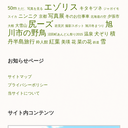
エゾリス
50m
キタキツネ
ただ、写真を見る
ジャガイモ
写真展
ニンニク
京都
冬のお仕事車
夕張市
スイカ
北海道の空
尻ーズ
旭
大雪山
大根
岩見沢
撮影スポット
旭川冬まつり
川市の野鳥
積
犬ぞり
温泉
沼田町あんどん祭り2015
雪
丹半島旅行
紅葉
菜の花
美瑛
花
粋人館
鉄道
お知らせページ
サイトマップ
プライバシーポリシー
当サイトについて
サイト内コンテンツ