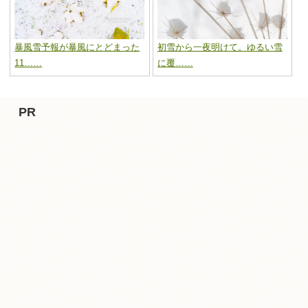
暴風雪予報が暴風にとどまった
初雪から一夜明けて。ゆるい雪
11……
に覆……
PR