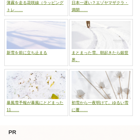
薄霧を走る花咲線（ラッピング
日本一遅い？エゾヤマザクラ・
トレ……
満開……
新雪を前に立ち止まる
まとまった雪。朝起きたら銀世
界。
暴風雪予報が暴風にとどまった
初雪から一夜明けて。ゆるい雪
11……
に覆……
PR