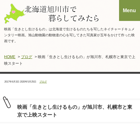
映画「生きとし生けるもの」は北海道で生けるものたちを写したネイチャードキュメ
ンタリー映画。旭山動物園の動物達の心を写してきた写真家が五年をかけて作った映
画です。
HOME
>
ブログ
> 映画「生きとし生けるもの」が旭川市、札幌市と東京で上
映スタート
投
最
カ
2017年6月3日
2020年5月25日
ブログ
稿
終
テ
日：
更
ゴ
新
リ
日：
ー：
映画「生きとし生けるもの」が旭川市、札幌市と東
京で上映スタート