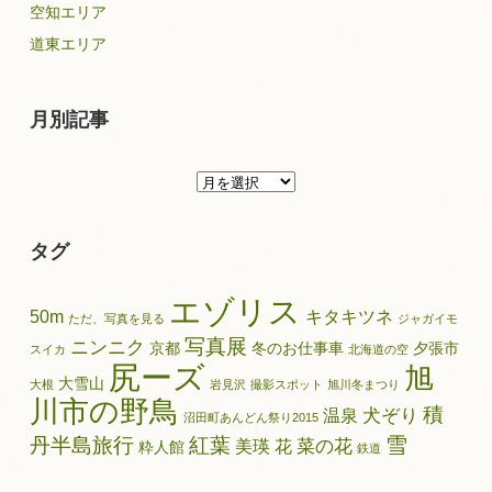
空知エリア
道東エリア
月別記事
月
別
記
タグ
事
エゾリス
50m
キタキツネ
ただ、写真を見る
ジャガイモ
写真展
ニンニク
京都
冬のお仕事車
夕張市
スイカ
北海道の空
尻ーズ
旭
大雪山
大根
岩見沢
撮影スポット
旭川冬まつり
川市の野鳥
積
犬ぞり
温泉
沼田町あんどん祭り2015
雪
丹半島旅行
紅葉
菜の花
美瑛
花
粋人館
鉄道