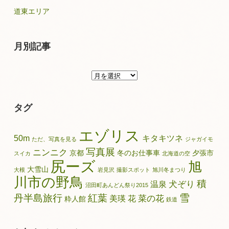
道東エリア
月別記事
月
別
記
タグ
事
エゾリス
50m
キタキツネ
ただ、写真を見る
ジャガイモ
写真展
ニンニク
京都
冬のお仕事車
夕張市
スイカ
北海道の空
尻ーズ
旭
大雪山
大根
岩見沢
撮影スポット
旭川冬まつり
川市の野鳥
積
犬ぞり
温泉
沼田町あんどん祭り2015
雪
丹半島旅行
紅葉
菜の花
美瑛
花
粋人館
鉄道