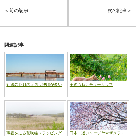
＜
前の記事
次の記事
＞
関連記事
釧路の12月の天気は快晴が多い
子ぎつねとチューリップ
薄霧を走る花咲線（ラッピング
日本一遅い？エゾヤマザクラ・