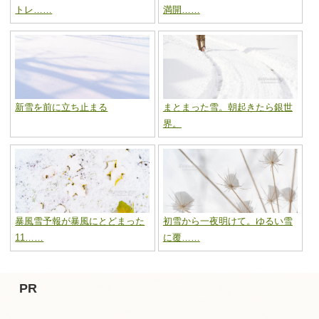
トレ……
満開……
新雪を前に立ち止まる
まとまった雪。朝起きたら銀世
界。
暴風雪予報が暴風にとどまった
初雪から一夜明けて。ゆるい雪
11……
に覆……
PR