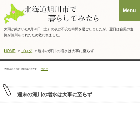
大雨が続きいた8月20日（土）の夜は不安な時間を過ごしましたが、翌日は台風の進
路が旭川をそれたため救われました。
HOME
>
ブログ
> 週末の河川の増水は大事に至らず
投
最
カ
2016年8月22日
2020年5月25日
ブログ
稿
終
テ
日：
更
ゴ
新
リ
日：
ー：
週末の河川の増水は大事に至らず