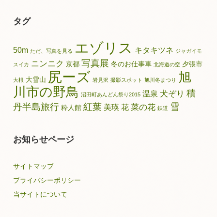
別
記
タグ
事
エゾリス
50m
キタキツネ
ただ、写真を見る
ジャガイモ
写真展
ニンニク
京都
冬のお仕事車
夕張市
スイカ
北海道の空
尻ーズ
旭
大雪山
大根
岩見沢
撮影スポット
旭川冬まつり
川市の野鳥
積
犬ぞり
温泉
沼田町あんどん祭り2015
雪
丹半島旅行
紅葉
菜の花
美瑛
花
粋人館
鉄道
お知らせページ
サイトマップ
プライバシーポリシー
当サイトについて