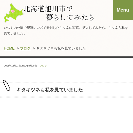
いつもの公園で望遠レンズで撮影したキツネの写真。拡大してみたら、キツネも私を
見ていました。
HOME
>
ブログ
> キタキツネも私を見ていました
投
最
カ
2015年12月21日
2020年5月25日
ブログ
稿
終
テ
日：
更
ゴ
新
リ
日：
ー：
キタキツネも私を見ていました