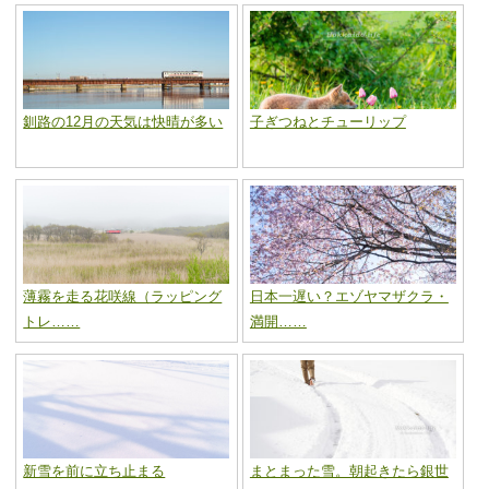
釧路の12月の天気は快晴が多い
子ぎつねとチューリップ
薄霧を走る花咲線（ラッピング
日本一遅い？エゾヤマザクラ・
トレ……
満開……
新雪を前に立ち止まる
まとまった雪。朝起きたら銀世