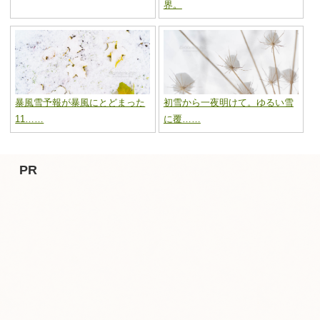
界。
暴風雪予報が暴風にとどまった
初雪から一夜明けて。ゆるい雪
11……
に覆……
PR