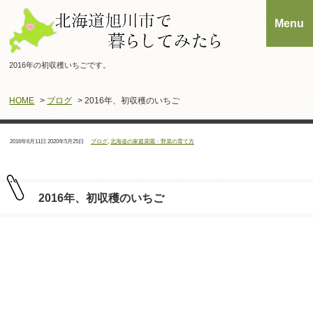
2016年の初収穫いちごです。
HOME
>
ブログ
> 2016年、初収穫のいちご
投
最
カ
2016年6月11日
2020年5月25日
ブログ
,
北海道の家庭菜園・野菜の育て方
稿
終
テ
日：
更
ゴ
新
リ
日：
ー：
2016年、初収穫のいちご