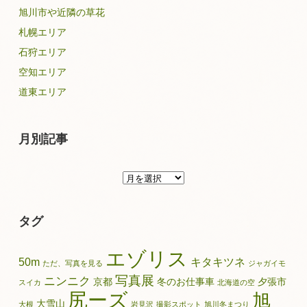
旭川市や近隣の草花
札幌エリア
石狩エリア
空知エリア
道東エリア
月別記事
月
別
記
タグ
事
エゾリス
50m
キタキツネ
ただ、写真を見る
ジャガイモ
写真展
ニンニク
京都
冬のお仕事車
夕張市
スイカ
北海道の空
尻ーズ
旭
大雪山
大根
岩見沢
撮影スポット
旭川冬まつり