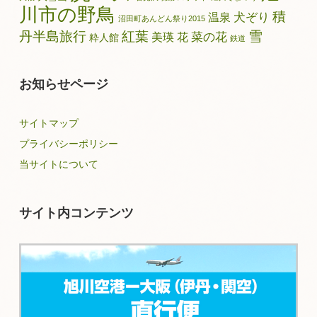
川市の野鳥
積
犬ぞり
温泉
沼田町あんどん祭り2015
雪
丹半島旅行
紅葉
菜の花
美瑛
花
粋人館
鉄道
お知らせページ
サイトマップ
プライバシーポリシー
当サイトについて
サイト内コンテンツ