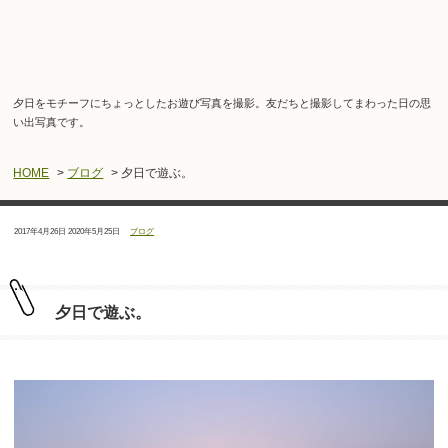
夕日をモチーフにちょっとしたお遊び写真を撮影。友だちと撮影してまわった日の思
い出写真です。
HOME
>
ブログ
> 夕日で遊ぶ。
投
最
カ
2017年4月26日
2020年5月25日
ブログ
稿
終
テ
日：
更
ゴ
新
リ
日：
ー：
夕日で遊ぶ。