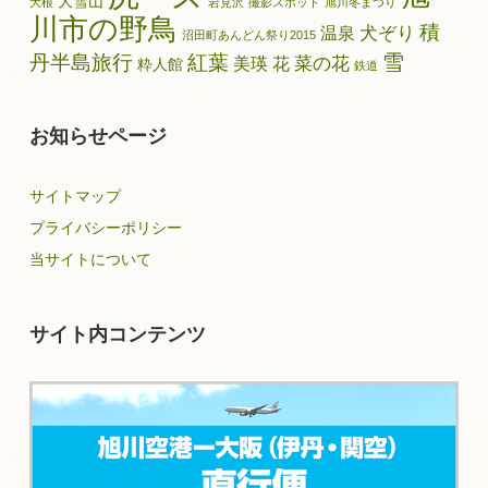
大雪山
大根
岩見沢
撮影スポット
旭川冬まつり
川市の野鳥
積
犬ぞり
温泉
沼田町あんどん祭り2015
雪
丹半島旅行
紅葉
菜の花
美瑛
花
粋人館
鉄道
お知らせページ
サイトマップ
プライバシーポリシー
当サイトについて
サイト内コンテンツ