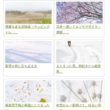
薄霧を走る花咲線（ラッピング
日本一遅い？エゾヤマザクラ・
トレ……
満開……
新雪を前に立ち止まる
まとまった雪。朝起きたら銀世
界。
暴風雪予報が暴風にとどまった
初雪から一夜明けて。ゆるい雪