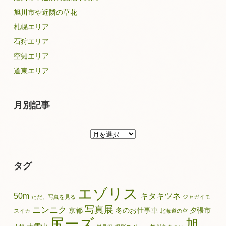
旭川市や近隣の草花
札幌エリア
石狩エリア
空知エリア
道東エリア
月別記事
月
別
記
タグ
事
エゾリス
50m
キタキツネ
ただ、写真を見る
ジャガイモ
写真展
ニンニク
京都
冬のお仕事車
夕張市
スイカ
北海道の空
尻ーズ
旭