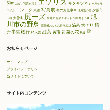
エゾリス
50m
キタキツネ
ただ、写真を見る
ジャガイモ
写真展
ニンニク
京都
冬のお仕事車
夕張市
スイカ
北海道の空
尻ーズ
旭
大雪山
大根
岩見沢
撮影スポット
旭川冬まつり
川市の野鳥
積
犬ぞり
温泉
沼田町あんどん祭り2015
雪
丹半島旅行
紅葉
菜の花
美瑛
花
粋人館
鉄道
お知らせページ
サイトマップ
プライバシーポリシー
当サイトについて
サイト内コンテンツ