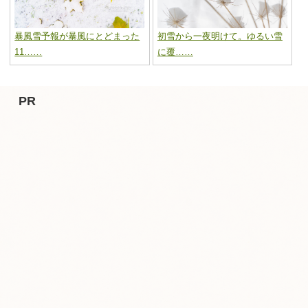
暴風雪予報が暴風にとどまった
初雪から一夜明けて。ゆるい雪
11……
に覆……
PR