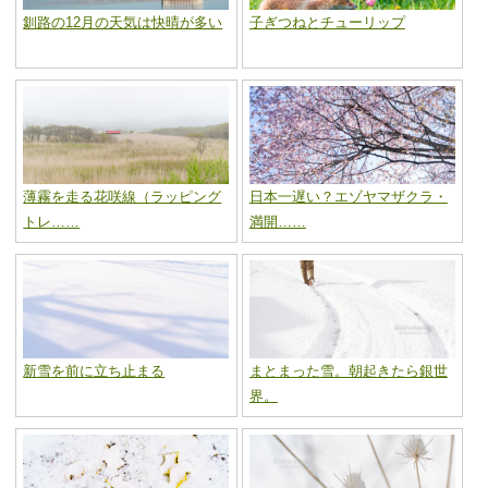
釧路の12月の天気は快晴が多い
子ぎつねとチューリップ
薄霧を走る花咲線（ラッピング
日本一遅い？エゾヤマザクラ・
トレ……
満開……
新雪を前に立ち止まる
まとまった雪。朝起きたら銀世
界。