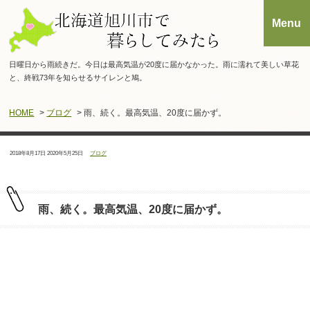
日曜日から雨続きだ。今日は最高気温が20度に届かなかった。雨に濡れて美しい草花
と、終戦73年を知らせるサイレンと鳩。
HOME
>
ブログ
> 雨、続く。最高気温、20度に届かず。
投
最
カ
2018年8月17日
2020年5月25日
ブログ
稿
終
テ
日：
更
ゴ
新
リ
日：
ー：
雨、続く。最高気温、20度に届かず。