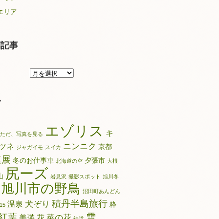
エリア
別記事
月
別
記
グ
事
エゾリス
キ
ただ、写真を見る
ニンニク
ツネ
京都
ジャガイモ
スイカ
真展
冬のお仕事車
夕張市
北海道の空
大根
尻ーズ
山
岩見沢
撮影スポット
旭川冬
旭川市の野鳥
沼田町あんどん
積丹半島旅行
犬ぞり
温泉
粋
15
雪
紅葉
菜の花
美瑛
花
鉄道