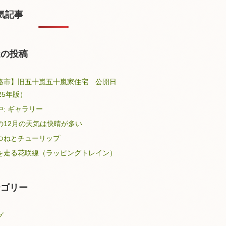
気記事
近の投稿
路市】旧五十嵐五十嵐家住宅 公開日
25年版）
中: ギャラリー
の12月の天気は快晴が多い
つねとチューリップ
を走る花咲線（ラッピングトレイン）
テゴリー
グ