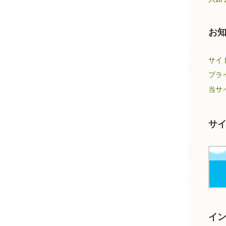
お
サイ
プラ
当サ
サ
イ