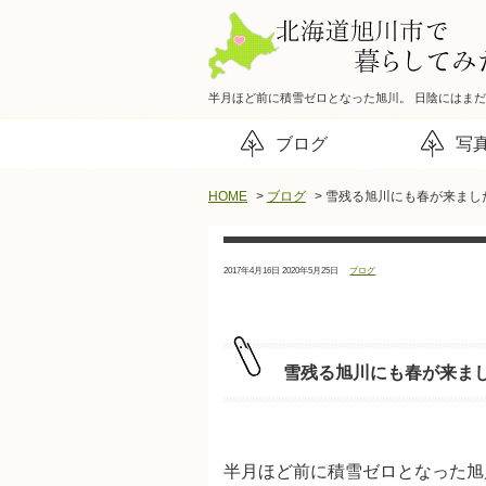
半月ほど前に積雪ゼロとなった旭川。 日陰にはま
ブログ
写
HOME
>
ブログ
> 雪残る旭川にも春が来まし
投
最
カ
2017年4月16日
2020年5月25日
ブログ
稿
終
テ
日：
更
ゴ
新
リ
日：
ー：
雪残る旭川にも春が来ま
半月ほど前に積雪ゼロとなった旭