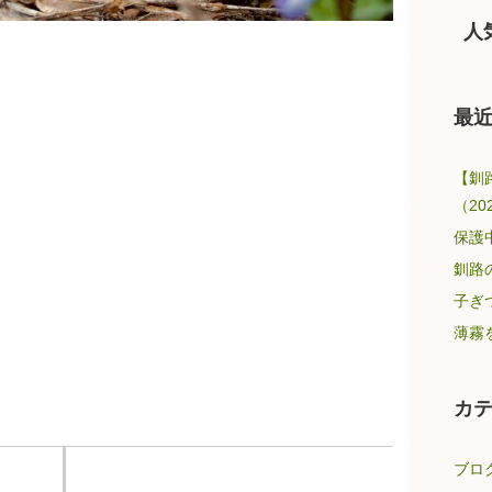
人
最
【釧
（20
保護
釧路
子ぎ
薄霧
カ
ブロ