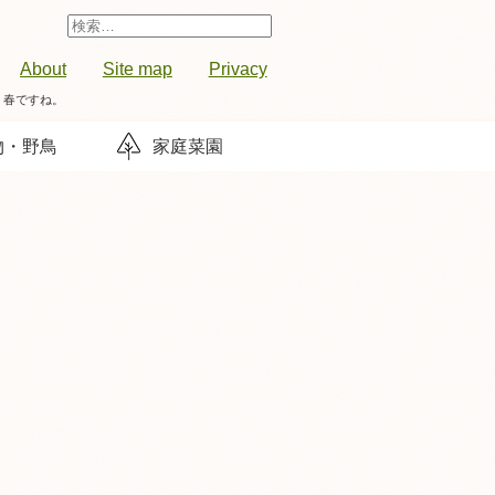
検
索:
About
Site map
Privacy
。春ですね。
物・野鳥
家庭菜園