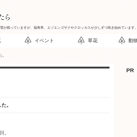
だ雪が残っていますが、福寿草、エゾエンゴサクやクロッカスが少しずつ咲き始めています
真
イベント
草花
動
た。
PR
した。
川。