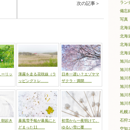
ラン
次の記事
＞
備忘
写真
北海
北海
北海
北海
旭川
旭川
ューリッ
薄霧を走る花咲線（ラ
日本一遅い？エゾヤマ
旭川
ッピングトレ……
ザクラ・満開……
旭川
旭川
旭川
札幌
石狩
。朝起き
暴風雪予報が暴風にと
初雪から一夜明けて。
どまった11……
ゆるい雪に覆……
空知