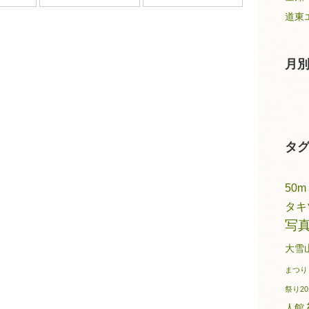
道東
月
タ
50m
タキ
写
大雪
まつり
祭り20
人館