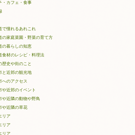
チ・カフェ・食事
録
道で憧れるあれこれ
道の家庭菜園・野菜の育て方
道の暮らしの知恵
道食材のレシピ・料理法
の歴史や街のこと
市と近郊の観光地
市へのアクセス
市や近郊のイベント
市や近隣の動物や野鳥
市や近隣の草花
エリア
エリア
エリア