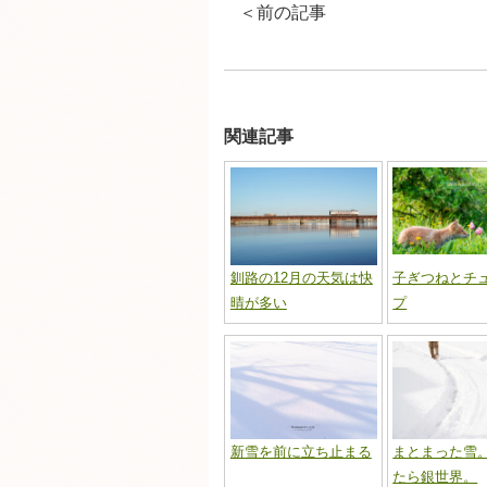
＜
前の記事
関連記事
釧路の12月の天気は快
子ぎつねとチ
晴が多い
プ
新雪を前に立ち止まる
まとまった雪
たら銀世界。