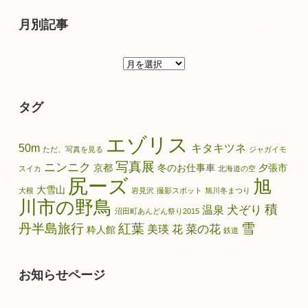
月別記事
月
別
記
タグ
事
エゾリス
50m
キタキツネ
ただ、写真を見る
ジャガイモ
写真展
ニンニク
京都
冬のお仕事車
夕張市
スイカ
北海道の空
尻ーズ
旭
大雪山
大根
岩見沢
撮影スポット
旭川冬まつり
川市の野鳥
積
犬ぞり
温泉
沼田町あんどん祭り2015
雪
丹半島旅行
紅葉
菜の花
美瑛
花
粋人館
鉄道
お知らせページ