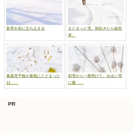
新雪を前に立ち止まる
まとまった雪。朝起きたら銀世
界。
暴風雪予報が暴風にとどまった
初雪から一夜明けて。ゆるい雪
11……
に覆……
PR