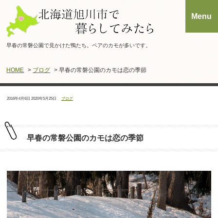
早春の常磐公園で見かけた鴨たち。ペアのカモが多いです。
HOME
>
ブログ
> 早春の常磐公園のカモは恋の季節
投
最
カ
2016年4月6日
2020年5月25日
ブログ
稿
終
テ
日：
更
ゴ
新
リ
日：
ー：
早春の常磐公園のカモは恋の季節