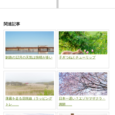
関連記事
釧路の12月の天気は快晴が多い
子ぎつねとチューリップ
薄霧を走る花咲線（ラッピング
日本一遅い？エゾヤマザクラ・
トレ……
満開……