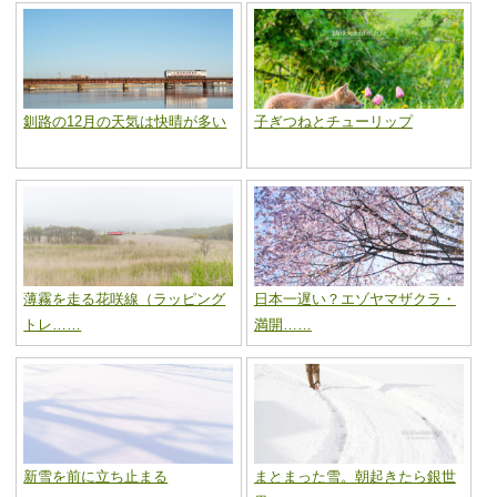
釧路の12月の天気は快晴が多い
子ぎつねとチューリップ
薄霧を走る花咲線（ラッピング
日本一遅い？エゾヤマザクラ・
トレ……
満開……
新雪を前に立ち止まる
まとまった雪。朝起きたら銀世