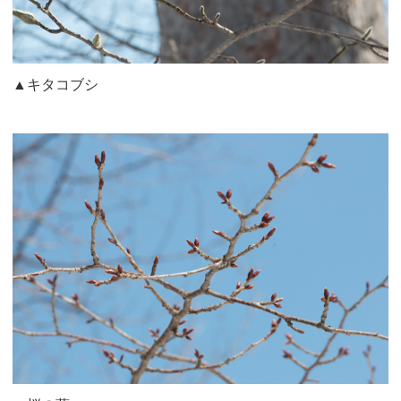
▲キタコブシ