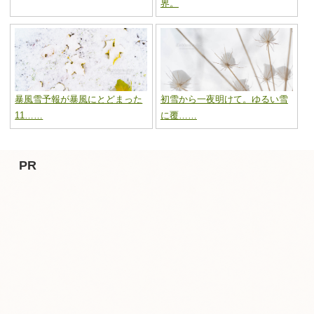
界。
暴風雪予報が暴風にとどまった
初雪から一夜明けて。ゆるい雪
11……
に覆……
PR