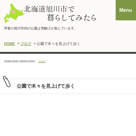
早春の旭川市内の公園は雪解けが進んでいます。
HOME
>
ブログ
> 公園で木々を見上げて歩く
投
最
カ
2016年4月6日
2020年5月25日
ブログ
稿
終
テ
日：
更
ゴ
新
リ
日：
ー：
公園で木々を見上げて歩く