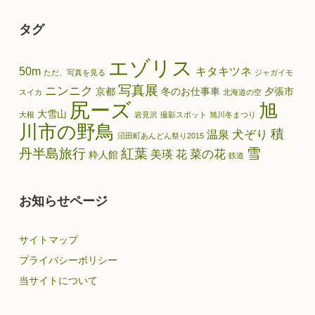
別
記
タグ
事
エゾリス
50m
キタキツネ
ただ、写真を見る
ジャガイモ
写真展
ニンニク
京都
冬のお仕事車
夕張市
スイカ
北海道の空
尻ーズ
旭
大雪山
大根
岩見沢
撮影スポット
旭川冬まつり
川市の野鳥
積
犬ぞり
温泉
沼田町あんどん祭り2015
雪
丹半島旅行
紅葉
菜の花
美瑛
花
粋人館
鉄道
お知らせページ
サイトマップ
プライバシーポリシー
当サイトについて